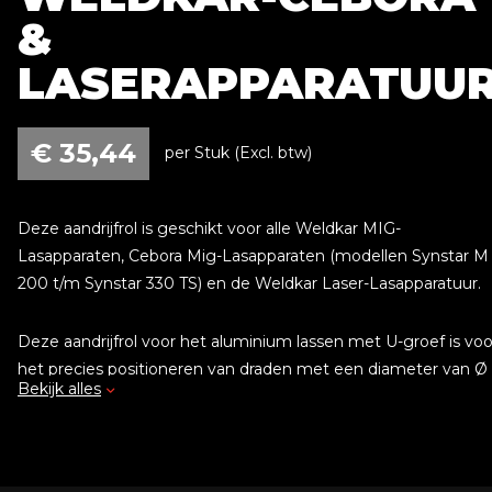
&
LASERAPPARATUU
€
35,44
per Stuk (Excl. btw)
Deze aandrijfrol is geschikt voor alle Weldkar MIG-
Lasapparaten, Cebora Mig-Lasapparaten (modellen Synstar M
200 t/m Synstar 330 TS) en de Weldkar Laser-Lasapparatuur.
Deze aandrijfrol voor het aluminium lassen met U-groef is voo
het precies positioneren van draden met een diameter van Ø
Bekijk alles
0.8 t/m 1.6 mm. Het zorgt voor een stabiele en nauwkeurige
geleiding tijdens het lasproces, wat essentieel is voor een
efficiënte en consistente las.