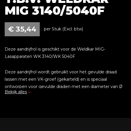
MIG 3140/5040F
€
35,44
per Stuk (Excl. btw)
Deze aandrijfrol is geschikt voor de Weldkar MIG-
Lasapparaten WK 3140/WK 5040F
Deze aandrijfrol wordt gebruikt voor het gevulde draad
lassen met een VK-groef (gekarteld) en is speciaal
ontworpen voor gevulde draden met een diameter van Ø
Bekijk alles
0.6 t/m 1.6 mm. Het zorgt voor een stabiele en
nauwkeurige geleiding tijdens het lasproces, wat essentieel
is voor een efficiënte en consistente las.