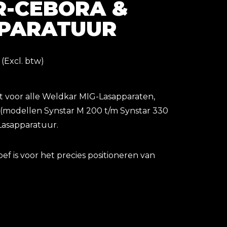
-CEBORA &
PARATUUR
(Excl. btw)
ikt voor alle Weldkar MIG-Lasapparaten,
(modellen Synstar M 200 t/m Synstar 330
Lasapparatuur.
ef is voor het precies positioneren van
van Ø 0.6 t/m 1.6 mm. Het zorgt voor een
leiding tijdens het lasproces, wat essentieel
consistente las. Dankzij het robuuste ontwerp
en intensief gebruik en biedt hij langdurige