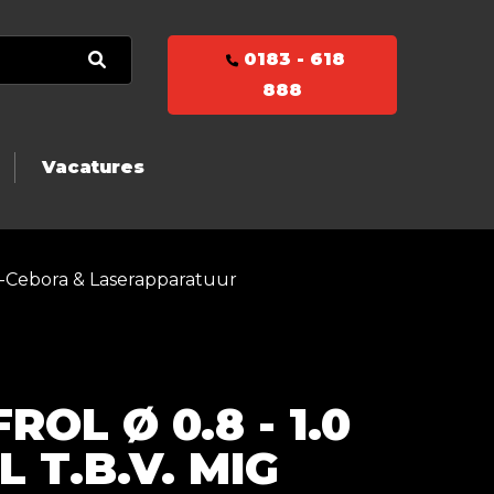
0183 - 618
888
Vacatures
ar-Cebora & Laserapparatuur
OL Ø 0.8 - 1.0
 T.B.V. MIG