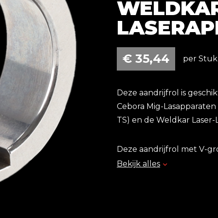
WELDKAR
LASERAP
€
35,44
per Stuk 
Deze aandrijfrol is gesch
Cebora Mig-Lasapparaten 
TS) en de Weldkar Laser-
Deze aandrijfrol met V-gro
draden met een diameter 
Bekijk alles
stabiele en nauwkeurige ge
is voor een efficiënte en 
is de V-roller bestand teg
prestaties.