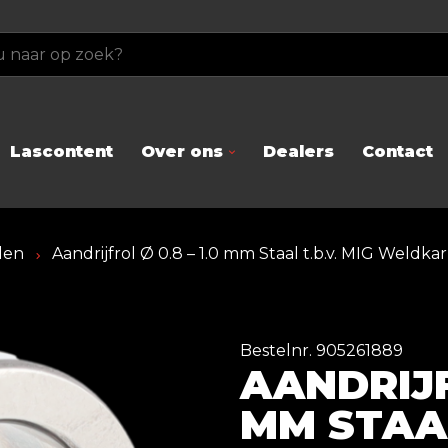
Lascontent
Over ons
Dealers
Contact
llen
Aandrijfrol Ø 0.8 – 1.0 mm Staal t.b.v. MIG Weldk
Bestelnr. 905261889
AANDRIJFR
MM STAAL