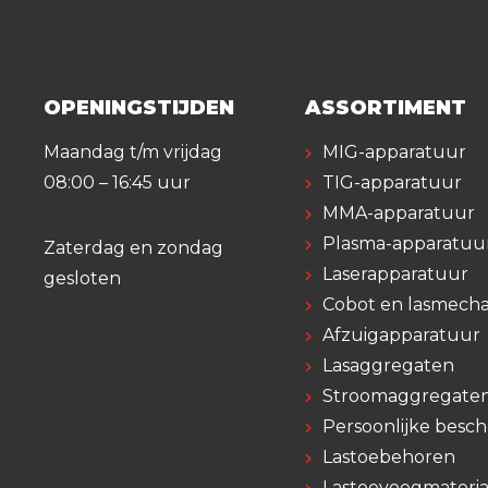
OPENINGSTIJDEN
ASSORTIMENT
Maandag t/m vrijdag
MIG-apparatuur
08:00 – 16:45 uur
TIG-apparatuur
MMA-apparatuur
Plasma-apparatuu
Zaterdag en zondag
Laserapparatuur
gesloten
Cobot en lasmecha
Afzuigapparatuur
Lasaggregaten
Stroomaggregate
Persoonlijke besc
Lastoebehoren
Lastoevoegmateria