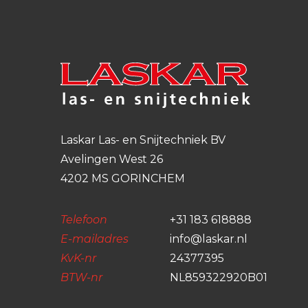
Laskar Las- en Snijtechniek BV
Avelingen West 26
4202 MS GORINCHEM
Telefoon
+31 183 618888
E-mailadres
info@laskar.nl
KvK-nr
24377395
BTW-nr
NL859322920B01