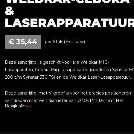
&
LASERAPPARATUU
€
35,44
per Stuk (Excl. btw)
Deze aandrijfrol is geschikt voor alle Weldkar MIG-
Lasapparaten, Cebora Mig-Lasapparaten (modellen Synstar M
200 t/m Synstar 330 TS) en de Weldkar Laser-Lasapparatuur.
Deze aandrijfrol met V-groef is voor het precies positioneren
van draden met een diameter van Ø 0.6 t/m 1.6 mm. Het
Bekijk alles
zorgt voor een stabiele en nauwkeurige geleiding tijdens het
lasproces, wat essentieel is voor een efficiënte en consistente
las. Dankzij het robuuste ontwerp is de V-roller bestand tegen
intensief gebruik en biedt hij langdurige prestaties.