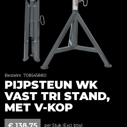
Bestelnr. 708545880
PIJPSTEUN WK
VAST TRI STAND,
MET V-KOP
€
138,75
per Stuk (Excl. btw)