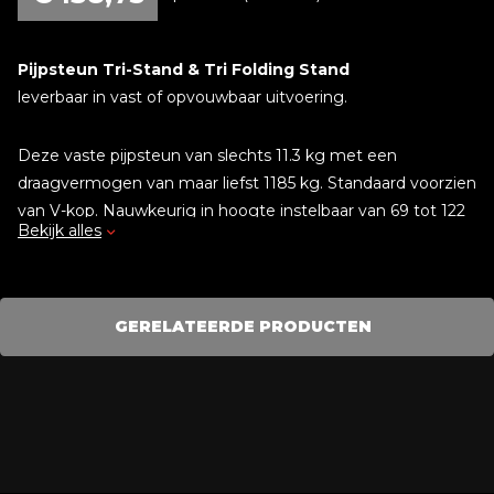
Pijpsteun Tri-Stand & Tri Folding Stand
leverbaar in vast of opvouwbaar uitvoering.
Deze vaste pijpsteun van slechts 11.3 kg met een
draagvermogen van maar liefst 1185 kg. Standaard voorzien
van V-kop. Nauwkeurig in hoogte instelbaar van 69 tot 122
Bekijk alles
cm met behulp van een draadspindel.
GERELATEERDE PRODUCTEN