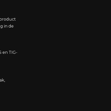
t product
g in de
S en TIG-
ak,