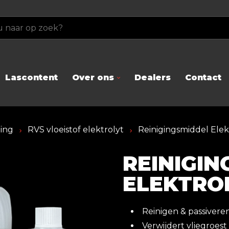
Lascontent
Over ons
Dealers
Contact
ging
RVS vloeistof elektrolyt
Reinigingsmiddel Elek
REINIGIN
ELEKTRO
Reinigen & passivere
Verwijdert vliegroest