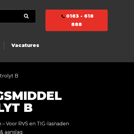
0183 - 618
888
Vacatures
trolyt B
GSMIDDEL
LYT B
n – Voor RVS en TIG-lasnaden
 & aanslag