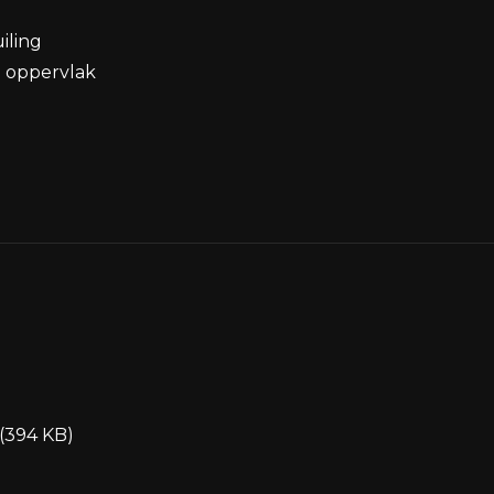
iling
 oppervlak
(394 KB)