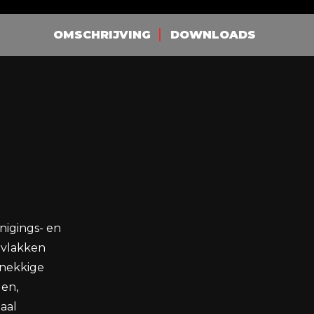
OMSCHRIJVING
DOWNLOADS
inigings- en
rvlakken
dnekkige
gen,
aal