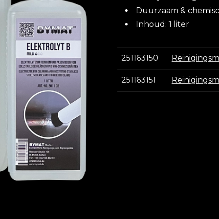
Duurzaam & chemisch
Inhoud: 1 liter
251163150
Reinigingsmi
251163151
Reinigingsmi