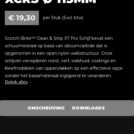
€
19,30
per Stuk (Excl. btw)
Scotch-Brite™ Clean & Strip XT Pro Schijf bevat een
schuurmineraal op basis van siliciumcarbide dat is
opgenomen in een open nylon webstructuur. Onze
schijven verwijderen roest, verf, walshuid, coatings en
kleefmiddelen van oppervlakken op een effectieve wijze
zonder het basismateriaal ingrijpend te veranderen.
Bekijk alles
Zie PDF bestand voor winnende combinaties.
OMSCHRIJVING
DOWNLOADS