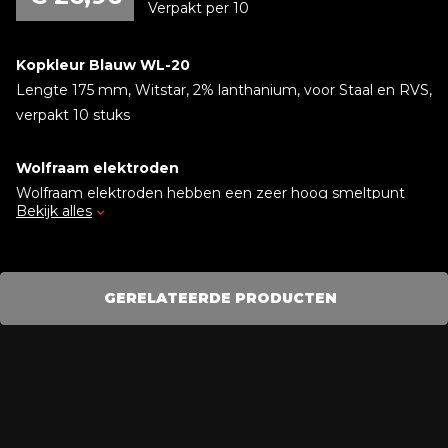
Verpakt per 10
Kopkleur Blauw WL-20
Lengte 175 mm, Witstar, 2% lanthanium, voor Staal en RVS,
verpakt 10 stuks
Wolfraam elektroden
Wolfraam elektroden hebben een zeer hoog smeltpunt
Bekijk alles
van 3410°Celsius. Hierdoor zijn wolfraam elektroden bij
uitstek geschikt om in de verschillende
metaalverwerkende processen een elektronische boog te
doen ontsteken en te onderhouden.
GERELATEERDE PRODUCTEN