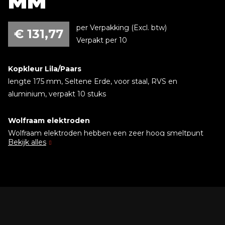
MM
per Verpakking (Excl. btw)
€
131,77
Verpakt per 10
Kopkleur Lila/Paars
lengte 175 mm, Seltene Erde, voor staal, RVS en
aluminium, verpakt 10 stuks
Wolfraam elektroden
Wolfraam elektroden hebben een zeer hoog smeltpunt
Bekijk alles
van 3410°Celsius. Hierdoor zijn wolfraam elektroden bij
uitstek geschikt om in de verschillende
metaalverwerkende processen een elektronische boog te
doen ontsteken en te onderhouden.