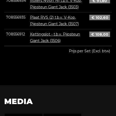
708556934
Rollers Nylon (4) t.b.v. V-Kop,
€
91,80
Pijpsteun Giant Jack (3503)
708556935
Plaat RVS (2) t.b.v. V-Kop,
€
102,60
Pijpsteun Giant Jack (3507)
708556912
Kettingslot - t.b.v. Pijpsteun
€
108,00
Giant Jack (3506)
Prijs per Set (Excl. btw)
MEDIA