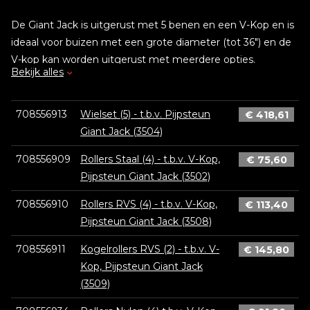
De Giant Jack is uitgerust met 5 benen en een V-Kop en is
ideaal voor buizen met een grote diameter (tot 36") en de
V-kop kan worden uitgerust met meerdere opties.
Bekijk alles
708556913
Wielset (5) - t.b.v. Pijpsteun
€
418,61
Giant Jack (3504)
708556909
Rollers Staal (4) - t.b.v. V-Kop,
€
75,60
Pijpsteun Giant Jack (3502)
708556910
Rollers RVS (4) - t.b.v. V-Kop,
€
113,40
Pijpsteun Giant Jack (3508)
708556911
Kogelrollers RVS (2) - t.b.v. V-
€
145,80
Kop, Pijpsteun Giant Jack
(3509)